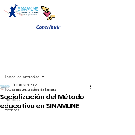
Contribuir
Entrada
Todas las entradas
Sinamune Fep
Todas las entradas
3 oct 2022
1 min de lectura
Socialización del Método
Noticias
educativo en SINAMUNE
Eventos