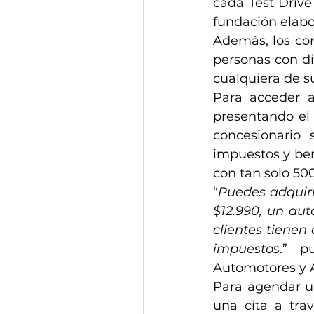
cada Test Drive
fundación elabor
Además, los con
personas con di
cualquiera de s
Para acceder a
presentando el 
concesionario 
impuestos y ben
con tan solo 500
“
Puedes adquiri
$12.990, un aut
clientes tienen
impuestos
.” p
Automotores y 
Para agendar un
una cita a trav