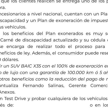
 que los clientes realicen se entrega uno de los 
a.  
cesionarios a nivel nacional, cuentan con un Pla
scapacidad y un Plan de exoneración de impuestos
us vehículos.
 los beneficios del Plan exonerados es muy sen
Carné de discapacidad actualizado y su cédula de
se encarga de realizar todo el proceso para 
eficios de ley. Además, el consumidor puede reser
 dólares.
r un SUV BAIC X35 con el 100% de exoneración en
o de lujo con una garantía de 100.000 km ó 5 añ
 otros beneficios como la reducción del pago de m
untualiza Fernando Salinas, Gerente Comerc
Anexos.
 Test Drive y probar cualquiera de los vehículos 
és de: 
www.redautomotoresyanexos.ec
 o en los