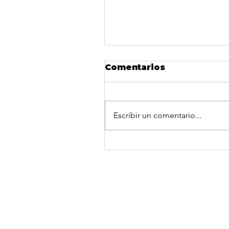
Comentarios
Escribir un comentario...
Tercer Concurso
Palabra sin Límites
Bienvenido a la f