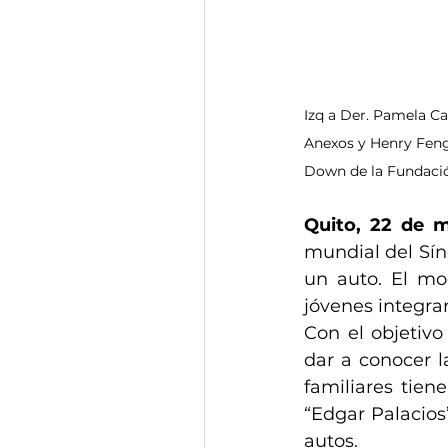
Izq a Der. Pamela C
Anexos y Henry Fen
Down de la Fundació
Quito, 22 de 
mundial del Sí
un auto. El mod
jóvenes integra
Con el objetiv
dar a conocer l
familiares tien
“Edgar Palacios
autos.