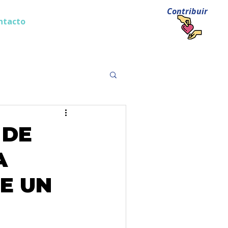
Contribuir
ntacto
Login
 DE
A
E UN