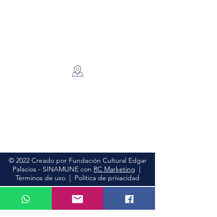
FUNDACIÓN CULTURAL EDGAR
PALACIOS - SINAMUNE
Bienvenido a la familia
del Proyecto Sinamune
Av Diego Vásquez de Cepeda N77-
530 y Antonio
Núñez~ Quito 170120
Email:
sinamune@gmail.com
Teléfono:
+593 2476 374
© 2022 Creado por Fundación Cultural Edgar
Palacios - SINAMUNE con
RC Marketing
|
Términos de uso | Política de privacidad